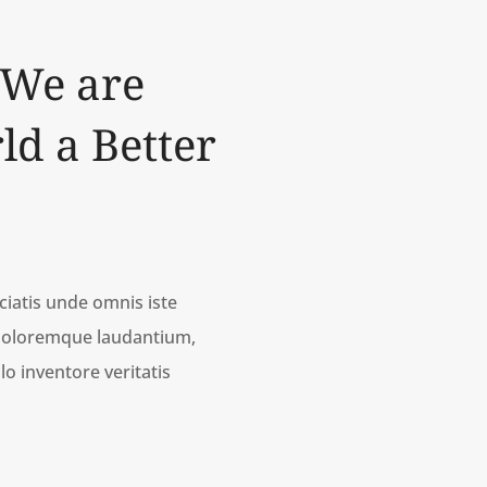
 We are
d a Better
iatis unde omnis iste
 doloremque laudantium,
o inventore veritatis