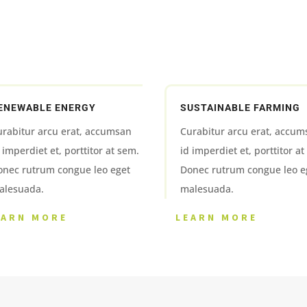
ENEWABLE ENERGY
SUSTAINABLE FARMING
urabitur arcu erat, accumsan
Curabitur arcu erat, accum
 imperdiet et, porttitor at sem.
id imperdiet et, porttitor a
onec rutrum congue leo eget
Donec rutrum congue leo e
alesuada.
malesuada.
EARN MORE
LEARN MORE