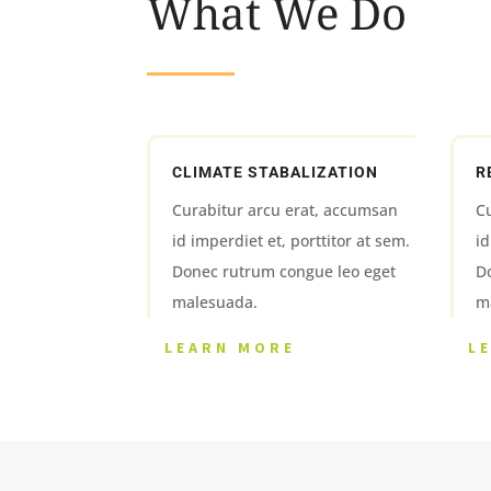
What We Do
CLIMATE STABALIZATION
R
Curabitur arcu erat, accumsan
C
id imperdiet et, porttitor at sem.
id
Donec rutrum congue leo eget
D
malesuada.
m
LEARN MORE
L