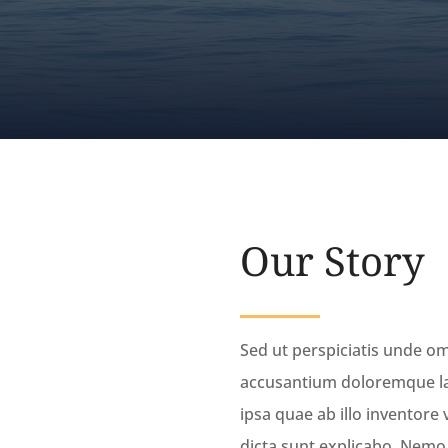
MAKE A DONATION
Our Story
Sed ut perspiciatis unde om
accusantium doloremque l
ipsa quae ab illo inventore 
dicta sunt explicabo. Nemo