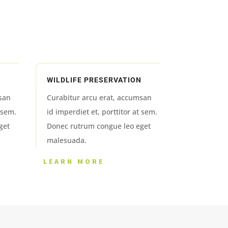
WILDLIFE PRESERVATION
san
Curabitur arcu erat, accumsan
t sem.
id imperdiet et, porttitor at sem.
get
Donec rutrum congue leo eget
malesuada.
LEARN MORE