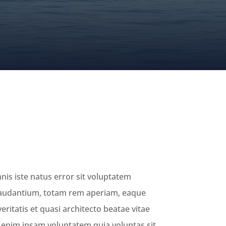
JOIN THE MOVEMENT
nis iste natus error sit voluptatem
audantium, totam rem aperiam, eaque
veritatis et quasi architecto beatae vitae
 enim ipsam voluptatem quia voluptas sit